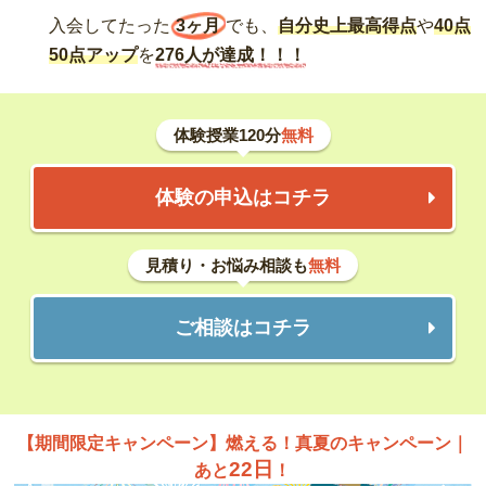
入会してたった
3ヶ月
でも、
自分史上最高得点
や
40点
50点アップ
を
276人が達成！！！
体験授業120分
無料
体験の申込はコチラ
見積り・お悩み相談も
無料
ご相談はコチラ
【期間限定キャンペーン】燃える！真夏のキャンペーン｜
22日
あと
！