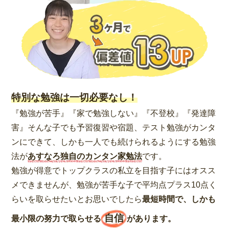
特別な勉強は一切必要なし！
『勉強が苦手』『家で勉強しない』『不登校』『発達障
害』そんな子でも予習復習や宿題、テスト勉強がカンタ
ンにできて、しかも一人でも続けられるようにする勉強
法が
あすなろ独自のカンタン家勉法
です。
勉強が得意でトップクラスの私立を目指す子にはオスス
メできませんが、勉強が苦手な子で平均点プラス10点く
らいを取らせたいとお思いでしたら
最短時間で、しかも
自信
最小限の努力で取らせる
があります。