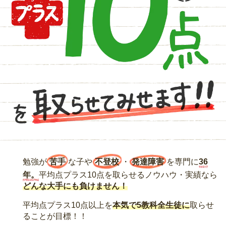
勉強が
苦手
な子や
不登校
・
発達障害
を専門に
36
年。
平均点プラス10点を取らせるノウハウ・実績なら
どんな大手にも負けません！
平均点プラス10点以上を
本気で5教科全生徒に
取らせ
ることが目標！！