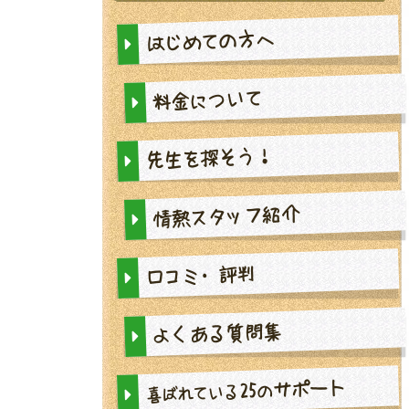
はじめての方へ
料金について
先生を探そう！
情熱スタッフ紹介
口コミ・評判
よくある質問集
サポート
25
の
喜ばれている