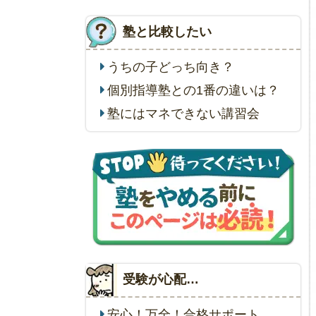
塾と比較したい
うちの子どっち向き？
個別指導塾との1番の違いは？
塾にはマネできない講習会
受験が心配…
安心！万全！合格サポート