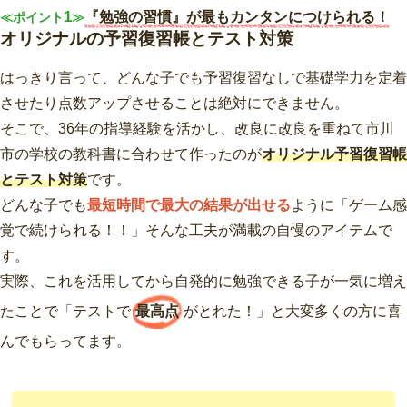
1
『勉強の習慣』が最もカンタンにつけられる！
≪ポイント
≫
オリジナルの予習復習帳とテスト対策
はっきり言って、どんな子でも予習復習なしで基礎学力を定着
させたり点数アップさせることは絶対にできません。
そこで、36年の指導経験を活かし、改良に改良を重ねて市川
市の学校の教科書に合わせて作ったのが
オリジナル予習復習帳
とテスト対策
です。
どんな子でも
最短時間で最大の結果が出せる
ように「ゲーム感
覚で続けられる！！」そんな工夫が満載の自慢のアイテムで
す。
実際、これを活用してから自発的に勉強できる子が一気に増え
たことで「テストで
最高点
がとれた！」と大変多くの方に喜
んでもらってます。