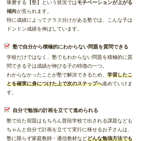
琢磨する【塾】という状況では
モチベーションが上がる
傾向
が見られます。
特に成績によってクラス分けがある塾では、こんな子は
ドンドン成績を伸ばしています。
塾で自分から積極的にわからない問題を質問できる
学校だけではなく、塾でもわからない問題を積極的に質
問できる子は成績が伸びる子の特徴の一つ。
わからなかったことが塾で解決できるため、
学習したこ
とを確実に身につけた上で次のステップへ
進めていけま
す。
自分で勉強の計画を立てて進められる
塾で出た宿題はもちろん普段学校で出される課題なども
ちゃんと自分で計画を立てて実行に移せるお子さんは、
塾に限らず家庭教師・通信教材など
どんな勉強方法でも