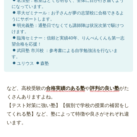
茗渓塾：教室はとても明るく、全体に目が行き届くよう
になっています。
早大ゼミナール：お子さんが夢の志望校に合格できるよ
うにサポートします。
明光義塾：通塾日でなくても講師陣は状況次第で駆けつ
けます。
臨海セミナー：信頼と実績40年、りんぺんくんも第一志
望合格を応援！
武田塾 市川校 ：参考書による自学勉強法を行ないま
す。
ユリウス
森塾
など、高校受験の
合格実績のある塾
や
評判の良い塾
がた
くさんありますよね。
【テスト対策に強い塾】【個別で学校の授業の補習をし
てくれる塾】など、塾によって特徴や良さがそれぞれ違
います。