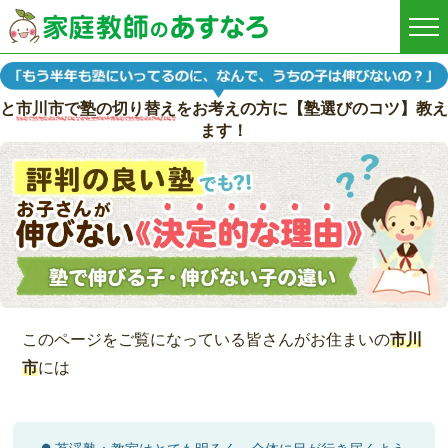
と
市川市で塾の切り替え
をお考えの方に【塾選びのコツ】教え
ます！
このページをご覧になっている皆さんがお住まいの
市川
市
には