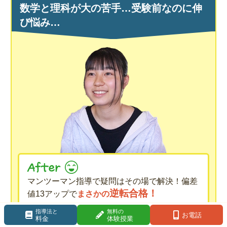
数学と理科が大の苦手…受験前なのに伸
び悩み…
マンツーマン指導で疑問はその場で解決！偏差
逆転合格！
値13アップで
まさかの
指導法と
無料の
お電話
料金
体験授業