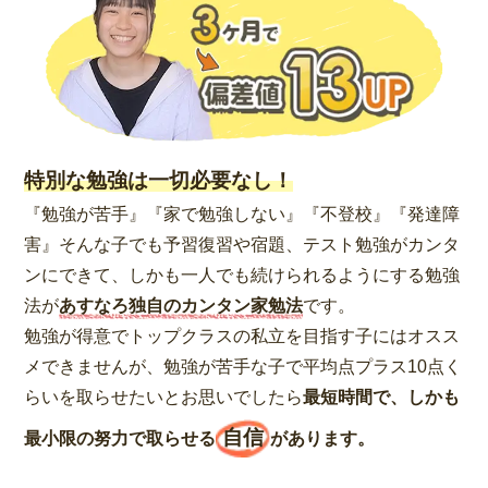
特別な勉強は一切必要なし！
『勉強が苦手』『家で勉強しない』『不登校』『発達障
害』そんな子でも予習復習や宿題、テスト勉強がカンタ
ンにできて、しかも一人でも続けられるようにする勉強
法が
あすなろ独自のカンタン家勉法
です。
勉強が得意でトップクラスの私立を目指す子にはオスス
メできませんが、勉強が苦手な子で平均点プラス10点く
らいを取らせたいとお思いでしたら
最短時間で、しかも
自信
最小限の努力で取らせる
があります。