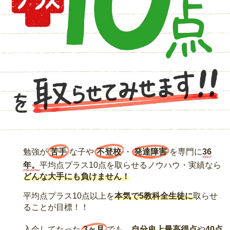
勉強が
苦手
な子や
不登校
・
発達障害
を専門に
36
年。
平均点プラス10点を取らせるノウハウ・実績なら
どんな大手にも負けません！
平均点プラス10点以上を
本気で5教科全生徒に
取らせ
ることが目標！！
入会してたった
3ヶ月
でも、
自分史上最高得点
や
40点