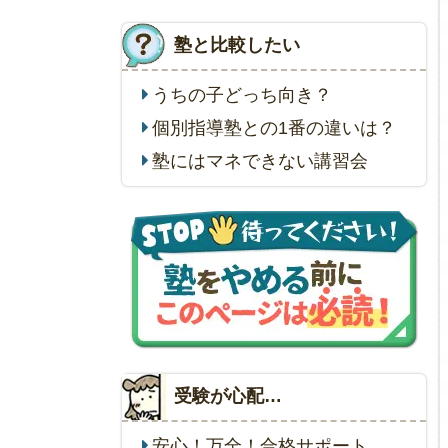
塾と比較したい
うちの子どっち向き？
個別指導塾との1番の違いは？
塾にはマネできない講習会
受験が心配…
安心！万全！合格サポート