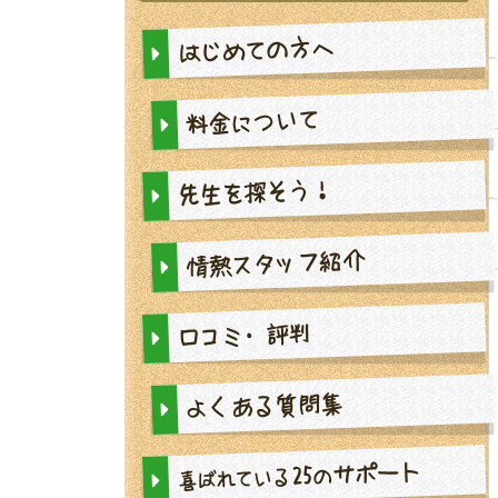
はじめての方へ
料金について
先生を探そう！
情熱スタッフ紹介
口コミ・評判
よくある質問集
サポート
25
の
喜ばれている