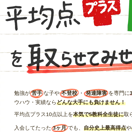
勉強が
苦手
な子や
不登校
・
発達障害
を専門に
ウハウ・実績なら
どんな大手にも負けません！
平均点プラス10点以上を
本気で5教科全生徒に
取
入会してたった
3ヶ月
でも、
自分史上最高得点
や