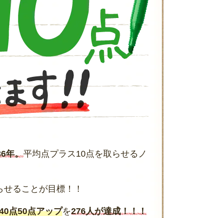
36年。
平均点プラス10点を取らせるノ
らせることが目標！！
40点50点アップ
を
276人が達成！！！