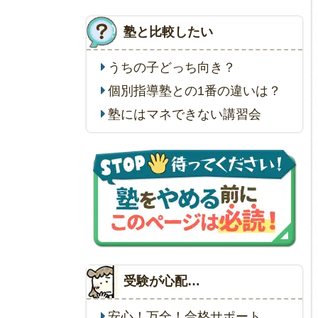
塾と比較したい
うちの子どっち向き？
個別指導塾との1番の違いは？
塾にはマネできない講習会
受験が心配…
安心！万全！合格サポート