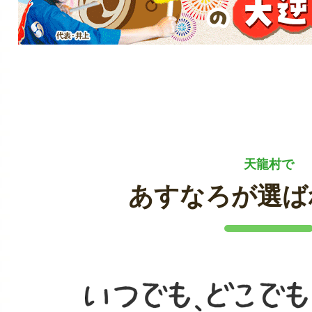
天龍村で
あすなろが選ば