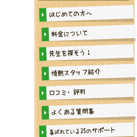
はじめての方へ
料金について
先生を探そう！
情熱スタッフ紹介
口コミ・評判
よくある質問集
サポート
25
の
喜ばれている