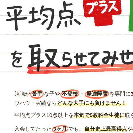
勉強が
苦手
な子や
不登校
・
発達障害
を専門に
ウハウ・実績なら
どんな大手にも負けません！
平均点プラス10点以上を
本気で5教科全生徒に
取
入会してたった
3ヶ月
でも、
自分史上最高得点
や