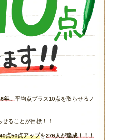
36年。
平均点プラス10点を取らせるノ
らせることが目標！！
40点50点アップ
を
276人が達成！！！