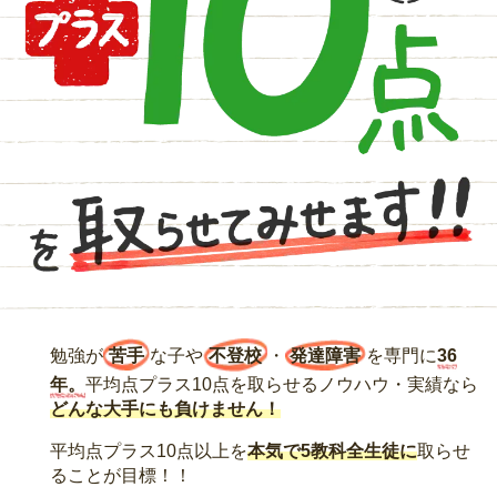
勉強が
苦手
な子や
不登校
・
発達障害
を専門に
36
年。
平均点プラス10点を取らせるノウハウ・実績なら
どんな大手にも負けません！
平均点プラス10点以上を
本気で5教科全生徒に
取らせ
ることが目標！！