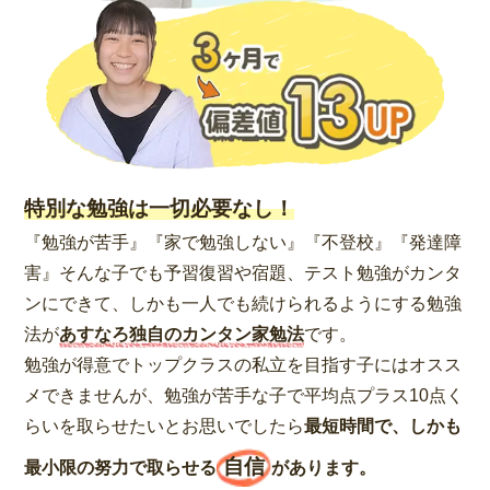
特別な勉強は一切必要なし！
『勉強が苦手』『家で勉強しない』『不登校』『発達障
害』そんな子でも予習復習や宿題、テスト勉強がカンタ
ンにできて、しかも一人でも続けられるようにする勉強
法が
あすなろ独自のカンタン家勉法
です。
勉強が得意でトップクラスの私立を目指す子にはオスス
メできませんが、勉強が苦手な子で平均点プラス10点く
らいを取らせたいとお思いでしたら
最短時間で、しかも
自信
最小限の努力で取らせる
があります。