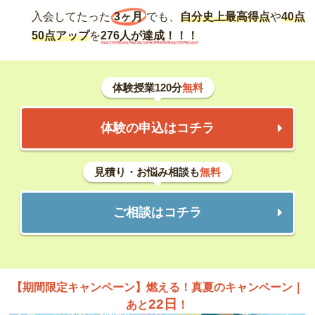
入会してたった
3ヶ月
でも、
自分史上最高得点
や
40点
50点アップ
を
276人が達成！！！
体験授業120分
無料
体験の申込はコチラ
見積り・お悩み相談も
無料
ご相談はコチラ
【期間限定キャンペーン】燃える！真夏のキャンペーン｜
22日
あと
！