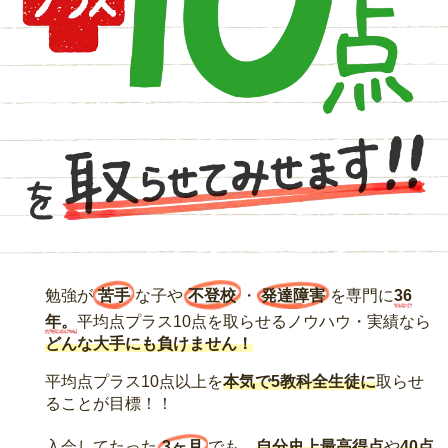
勉強が
苦手
な子や
不登校
・
発達障害
を専門に
36
年。
平均点プラス10点を取らせるノウハウ・実績なら
どんな大手にも負けません！
平均点プラス10点以上を
本気で5教科全生徒に
取らせ
ることが目標！！
入会してたった
3ヶ月
でも、
自分史上最高得点
や
40点