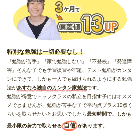
特別な勉強は一切必要なし！
『勉強が苦手』『家で勉強しない』『不登校』『発達障
害』そんな子でも予習復習や宿題、テスト勉強がカンタ
ンにできて、しかも一人でも続けられるようにする勉強
法が
あすなろ独自のカンタン家勉法
です。
勉強が得意でトップクラスの私立を目指す子にはオスス
メできませんが、勉強が苦手な子で平均点プラス10点く
らいを取らせたいとお思いでしたら
最短時間で、しかも
自信
最小限の努力で取らせる
があります。