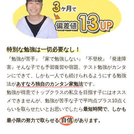
特別な勉強は一切必要なし！
『勉強が苦手』『家で勉強しない』『不登校』『発達障
害』そんな子でも予習復習や宿題、テスト勉強がカンタ
ンにできて、しかも一人でも続けられるようにする勉強
法が
あすなろ独自のカンタン家勉法
です。
勉強が得意でトップクラスの私立を目指す子にはオスス
メできませんが、勉強が苦手な子で平均点プラス10点く
らいを取らせたいとお思いでしたら
最短時間で、しかも
自信
最小限の努力で取らせる
があります。