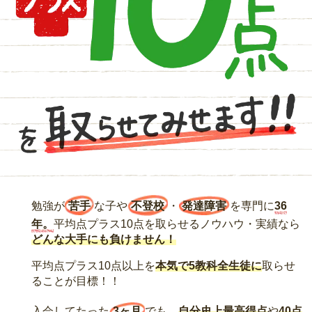
勉強が
苦手
な子や
不登校
・
発達障害
を専門に
36
年。
平均点プラス10点を取らせるノウハウ・実績なら
どんな大手にも負けません！
平均点プラス10点以上を
本気で5教科全生徒に
取らせ
ることが目標！！
入会してたった
3ヶ月
でも、
自分史上最高得点
や
40点