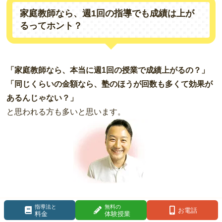
家庭教師なら、週1回の指導でも成績は上が
るってホント？
「家庭教師なら、本当に週1回の授業で成績上がるの？」
「同じくらいの金額なら、塾のほうが回数も多くて効果が
あるんじゃない？」
と思われる方も多いと思います。
ですが、実際にあすなろでは、たった週1回の指導で
指導法と
無料の
お電話
料金
体験授業
も、お子さんの限られた時間を効果的に使える『あるヒ