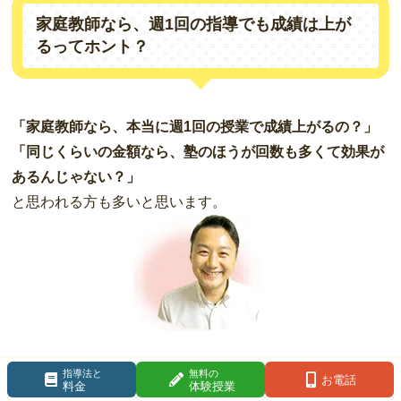
家庭教師なら、週1回の指導でも成績は上が
るってホント？
「家庭教師なら、本当に週1回の授業で成績上がるの？」
「同じくらいの金額なら、塾のほうが回数も多くて効果が
あるんじゃない？」
と思われる方も多いと思います。
ですが、実際にあすなろでは、たった週1回の指導で
指導法と
無料の
お電話
料金
体験授業
も、お子さんの限られた時間を効果的に使える『あるヒ