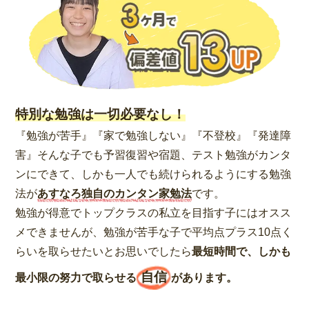
特別な勉強は一切必要なし！
『勉強が苦手』『家で勉強しない』『不登校』『発達障
害』そんな子でも予習復習や宿題、テスト勉強がカンタ
ンにできて、しかも一人でも続けられるようにする勉強
法が
あすなろ独自のカンタン家勉法
です。
勉強が得意でトップクラスの私立を目指す子にはオスス
メできませんが、勉強が苦手な子で平均点プラス10点く
らいを取らせたいとお思いでしたら
最短時間で、しかも
自信
最小限の努力で取らせる
があります。