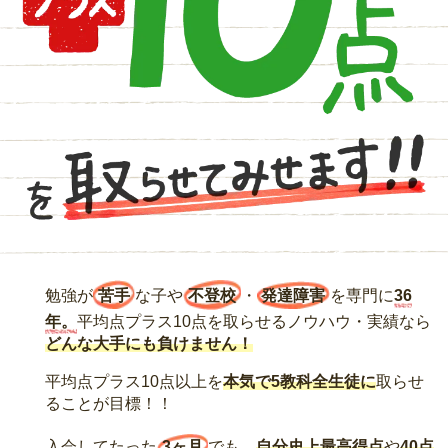
勉強が
苦手
な子や
不登校
・
発達障害
を専門に
36
年。
平均点プラス10点を取らせるノウハウ・実績なら
どんな大手にも負けません！
平均点プラス10点以上を
本気で5教科全生徒に
取らせ
ることが目標！！
入会してたった
3ヶ月
でも、
自分史上最高得点
や
40点