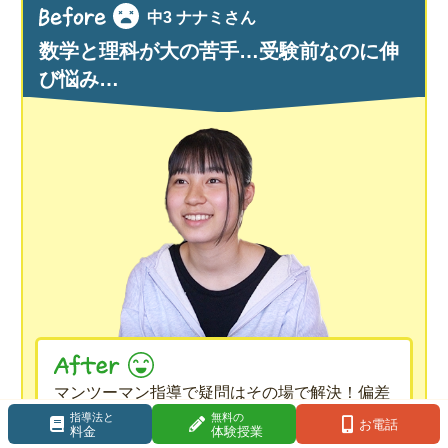
中3 ナナミさん
数学と理科が大の苦手…受験前なのに伸
び悩み…
マンツーマン指導で疑問はその場で解決！偏差
逆転合格！
値13アップで
まさかの
指導法と
無料の
お電話
料金
体験授業