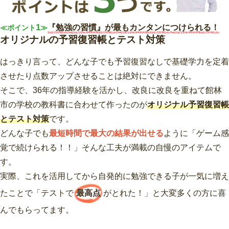
1
『勉強の習慣』が最もカンタンにつけられる！
≪ポイント
≫
オリジナルの予習復習帳とテスト対策
はっきり言って、どんな子でも予習復習なしで基礎学力を定着
させたり点数アップさせることは絶対にできません。
そこで、36年の指導経験を活かし、改良に改良を重ねて館林
市の学校の教科書に合わせて作ったのが
オリジナル予習復習帳
とテスト対策
です。
どんな子でも
最短時間で最大の結果が出せる
ように「ゲーム感
覚で続けられる！！」そんな工夫が満載の自慢のアイテムで
す。
実際、これを活用してから自発的に勉強できる子が一気に増え
たことで「テストで
最高点
がとれた！」と大変多くの方に喜
んでもらってます。