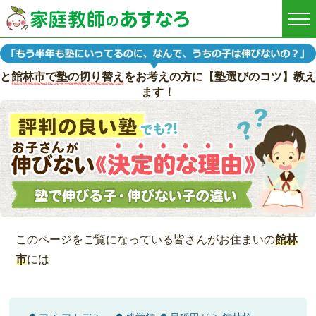
と
館林市で塾の切り替え
をお考えの方に【塾選びのコツ】教え
ます！
このページをご覧になっている皆さんがお住まいの
館林
市
には