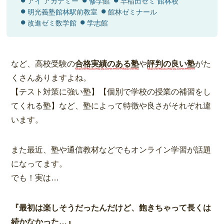
アイ アカデミー
修学館
早稲田ゼミ 館林校
明光義塾館林駅前教室
館林ゼミナール
改進ゼミ数学館
学志館
など、高校受験の
合格実績のある塾
や
評判の良い塾
がた
くさんありますよね。
【テスト対策に強い塾】【個別で学校の授業の補習をし
てくれる塾】など、塾によって特徴や良さがそれぞれ違
います。
また最近、塾や通信教材などでもオンライン学習が話題
になってます。
でも！実は…
『最初は楽しそうだったんだけど、飽きちゃって長くは
続かなかった…』