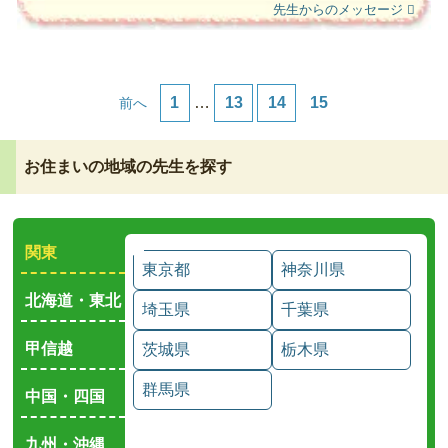
先生からのメッセージ
1
…
13
14
15
前へ
お住まいの地域の先生を探す
関東
東京都
神奈川県
北海道・東北
埼玉県
千葉県
甲信越
茨城県
栃木県
群馬県
中国・四国
九州・沖縄