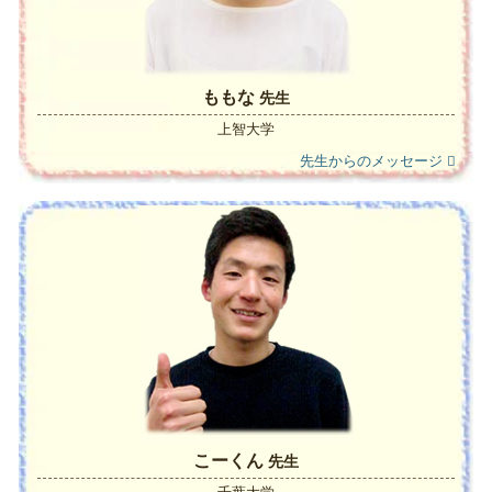
ももな
先生
上智大学
先生からのメッセージ
こーくん
先生