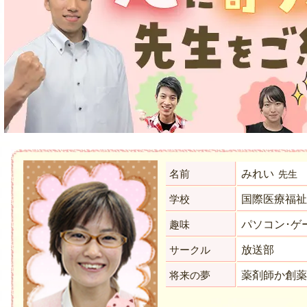
みれい
名前
先生
国際医療福
学校
パソコン･ゲ
趣味
放送部
サークル
薬剤師か創
将来の夢