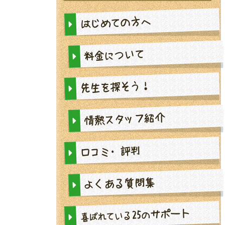
はじめての方へ
料金について
先生を探そう！
情熱スタッフ紹介
口コミ・評判
よくある質問集
サポート
25
の
喜ばれている