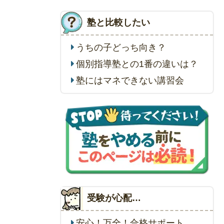
塾と比較したい
うちの子どっち向き？
個別指導塾との1番の違いは？
塾にはマネできない講習会
受験が心配…
安心！万全！合格サポート