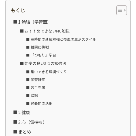
もくじ
1.勉強（学習面）
おすすめできないNG勉強
長時間の連続勉強と夜型の生活スタイル
難問に挑戦
「つもり」学習
効率の良い5つの勉強法
集中できる環境づくり
学習計画
苦手克服
暗記
過去問の活用
2.健康
3.心（気持ち）
まとめ