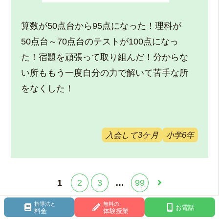
算数が50点台から95点になった！理科が
50点台～70点台のテストが100点になっ
た！宿題を頑張って取り組んだ！分からな
い所ももう一度自分の力で解いて苦手な所
をなくした！
入会して3ケ月
小学6年
1
2
3
…
99
指導法と
無料の
お電話
料金
体験授業