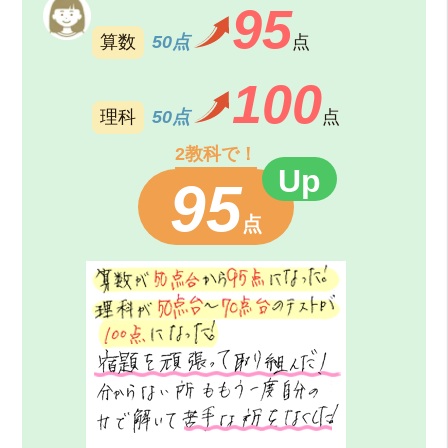
95
算数
50点
点
100
理科
50点
点
2教科で！
95
点