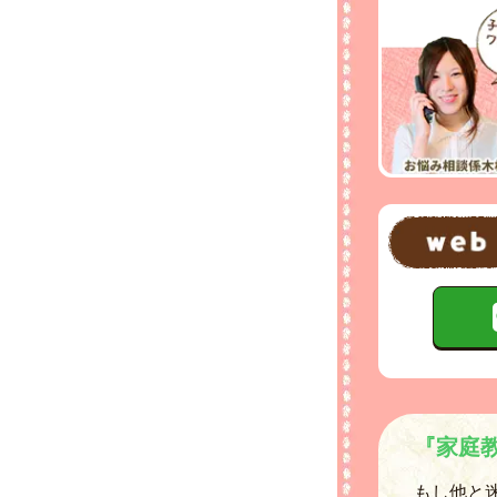
『家庭
もし他と