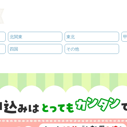
北関東
東北
四国
その他