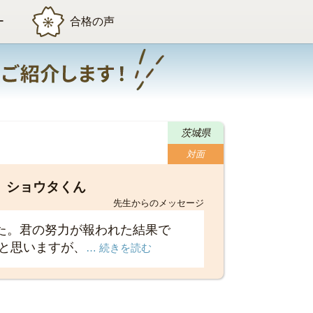
ー
合格の声
茨城県
対面
ショウタくん
先生からのメッセージ
た。君の努力が報われた結果で
だと思いますが、
… 続きを読む