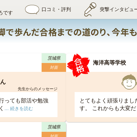
口コミ・評判
突撃インタビュ
ろです
茨城県
海洋高等学校
対面
ん
先生からのメッセージ
行っても部活や勉強
とてもよく頑張りまし
く
す。 これからも大変
… 続きを読む
茨城県
対面