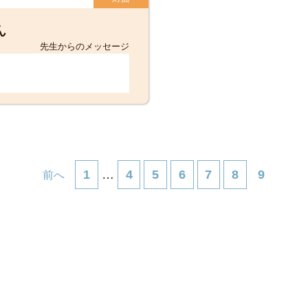
ん
先生からのメッセージ
1
…
4
5
6
7
8
9
前へ