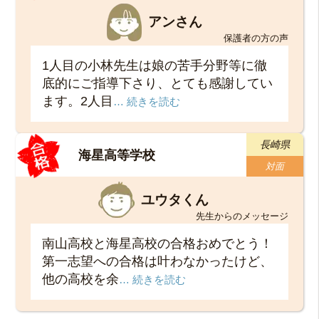
アンさん
保護者の方の声
1人目の小林先生は娘の苦手分野等に徹
底的にご指導下さり、とても感謝してい
ます。2人目
… 続きを読む
長崎県
海星高等学校
対面
ユウタくん
先生からのメッセージ
南山高校と海星高校の合格おめでとう！
第一志望への合格は叶わなかったけど、
他の高校を余
… 続きを読む