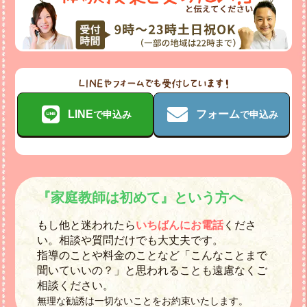
LINE
フォーム
で申込み
で申込み
『家庭教師は初めて』という方へ
もし他と迷われたら
いちばんにお電話
くださ
い。相談や質問だけでも大丈夫です。
指導のことや料金のことなど「こんなことまで
聞いていいの？」と思われることも遠慮なくご
相談ください。
無理な勧誘は一切ないことをお約束いたします。