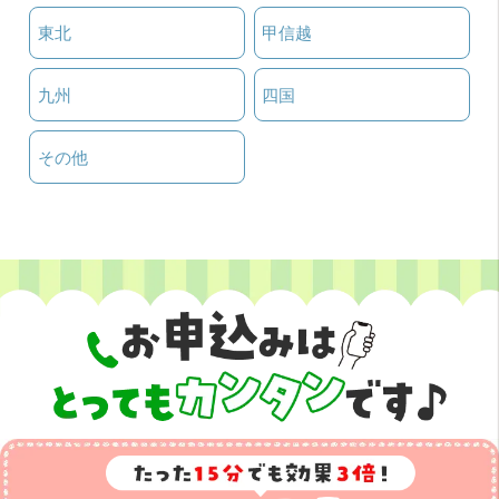
東北
甲信越
九州
四国
その他