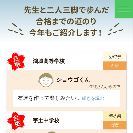
山口県
鴻城高等学校
対面
ショウゴくん
生徒さんからの声
友達を作って楽しみたい
… 続きを読む
熊本県
宇土中学校
対面