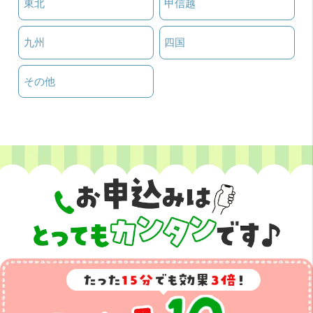
東北
甲信越
九州
四国
その他